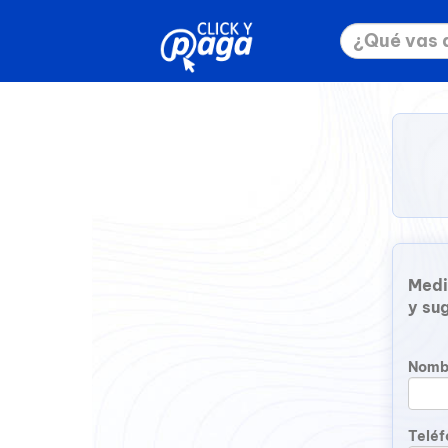
Medi
y su
Nomb
Telé