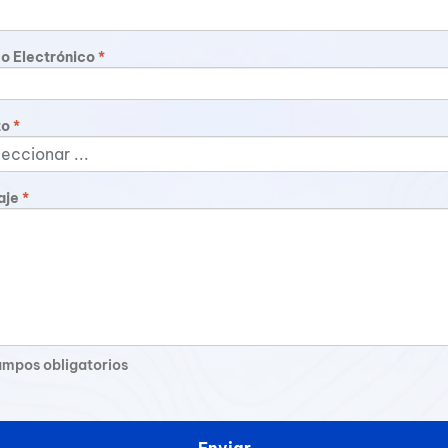
o Electrónico
*
to
*
aje
*
ampos obligatorios