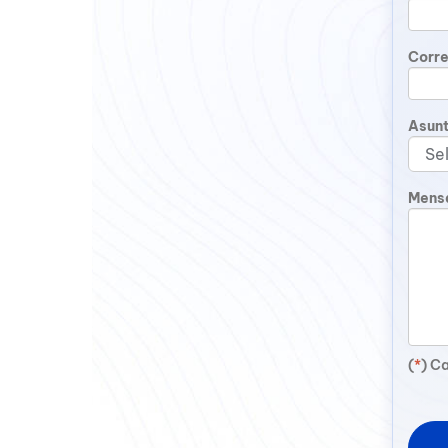
Corre
Asun
Mens
(
*
) C